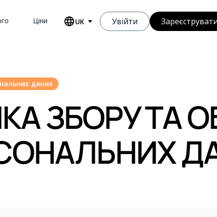
ого
Ціни
Увійти
Зареєструвати
UK
ональних даних
КА ЗБОРУ ТА 
СОНАЛЬНИХ Д