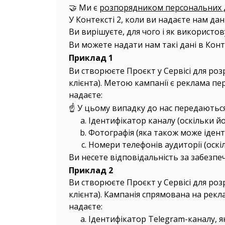
🤝 Ми є
розпорядником персональних 
У Контексті 2, коли ви надаєте нам да
Ви вирішуєте, для чого і як використо
Ви можете надати нам такі дані в Конте
Приклад 1
Ви створюєте Проєкт у Сервісі для роз
клієнта). Метою кампанії є реклама пе
надаєте:
☝️ У цьому випадку до нас передаються
Ідентифікатор каналу (оскільки й
Фотографія (яка також може ідент
Номери телефонів аудиторії (оскі
Ви несете відповідальність за забезпе
Приклад 2
Ви створюєте Проєкт у Сервісі для роз
клієнта). Кампанія спрямована на рекл
надаєте:
Ідентифікатор Telegram-каналу, я