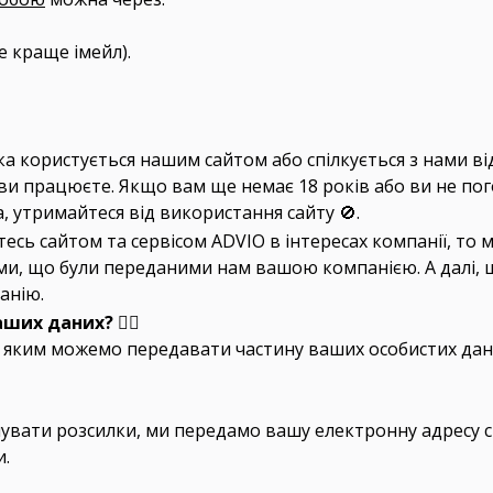
е краще імейл).
ка користується нашим сайтом або спілкується з нами від
яку ви працюєте. Якщо вам ще немає 18 років або ви не 
, утримайтеся від використання сайту 🚫.
тесь сайтом та сервісом ADVIO в інтересах компанії, то 
кими, що були переданими нам вашою компанією. А далі,
анію.
х даних? 🕵️‍♀️
 яким можемо передавати частину ваших особистих дани
вати розсилки, ми передамо вашу електронну адресу сп
и.