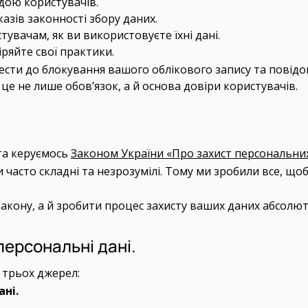
одою користувачів.
азів законності збору даних.
увачам, як ви використовуєте їхні дані.
ряйте свої практики.
ти до блокування вашого облікового запису та повідом
е не лише обов’язок, а й основа довіри користувачів.
та керуємось
Законом України «Про захист персональни
часто складні та незрозумілі. Тому ми зробили все, що
кону, а й зробити процес захисту ваших даних абсолют
персональні дані.
 трьох джерел:
ані.