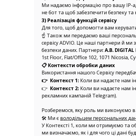
Ми надаємо інформацію про вашу IP-ад
не бот та щоб забезпечити безпеку та
3) Реалізація функцій сервісу
Для того, щоб допомогти вам керувати
☝️ Також ми передаємо ваші персонал
сервісу ADVIO. Це наші партнери й ми з
безпеки даних. Партнери:
A.B. DIGITA
1st Floor, Flat/Office 102, 1071 Nicosia, C
📋 Контексти обробки даних
Використання нашого Сервісу передбач
👉 Контекст 1:
Коли ви надаєте нам ін
👉
Контекст 2:
Коли ви надаєте нам ін
рекламних кампаній Telegram).
Розберемося, яку роль ми виконуємо в
🛠️ Ми є
володільцем персональних да
У Контексті 1, коли ми отримуємо та 
ми визначаємо, як і для чого ці дані б