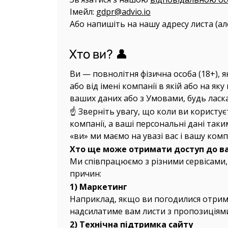
Імейл:
gdpr@advio.io
Або напишіть на нашу адресу листа (ал
Хто ви? 👤
Ви — повнолітня фізична особа (18+), я
або від імені компанії в якій або на 
ваших даних або з Умовами, будь ласка
☝️ Зверніть увагу, що коли ви користує
компанії, а ваші персональні дані та
«ви» ми маємо на увазі вас і вашу комп
Хто ще може отримати доступ до ваши
Ми співпрацюємо з різними сервісами,
причин:
1) Маркетинг
Наприклад, якщо ви погодилися отриму
надсилатиме вам листи з пропозиціям
2) Технічна підтримка сайту