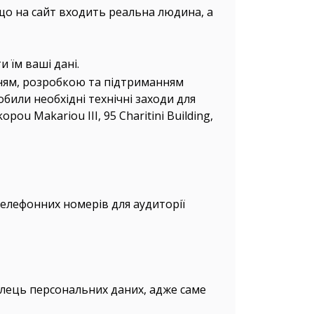
що на сайт входить реальна людина, а
 їм ваші дані.
нням, розробкою та підтриманням
обили необхідні технічні заходи для
kopou Makariou III, 95 Charitini Building,
телефонних номерів для аудиторії
ілець персональних даних, адже саме