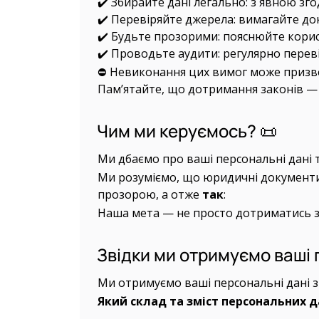
✔️ Збирайте дані легально: з явною зг
✔️ Перевіряйте джерела: вимагайте док
✔️ Будьте прозорими: пояснюйте корист
✔️ Проводьте аудити: регулярно переві
⛔ Невиконання цих вимог може призвес
Пам’ятайте, що дотримання законів — ц
Чим ми керуємось? 📜
Ми дбаємо про ваші персональні дані 
Ми розуміємо, що юридичні документи 
прозорою, а отже
так
:
Наша мета — не просто дотриматись за
Звідки ми отримуємо ваші 
Ми отримуємо ваші персональні дані з
Який склад та зміст персональних д