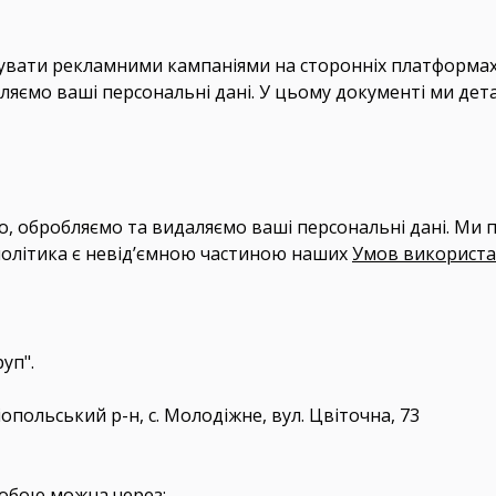
ерувати рекламними кампаніями на сторонніх платформа
обляємо ваші персональні дані. У цьому документі ми де
о, обробляємо та видаляємо ваші персональні дані. Ми 
політика є невід’ємною частиною наших
Умов використ
уп".
іопольський р-н, с. Молодіжне, вул. Цвіточна, 73
собою
можна через: