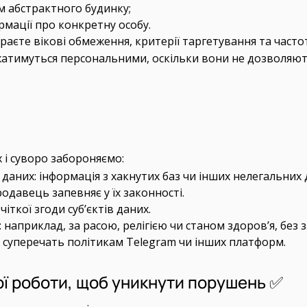
м абстрактного будинку;
рмації про конкретну особу.
раєте вікові обмеження, критерії таргетування та часто
ажатимуться персональними, оскільки вони не дозволяют
 і суворо забороняємо:
аних: інформація з хакнутих баз чи інших нелегальних 
одавець запевняє у їх законності.
чіткої згоди суб’єктів даних.
априклад, за расою, релігією чи станом здоров’я, без з
 суперечать політикам Telegram чи інших платформ.
ої роботи, щоб уникнути порушень ✅