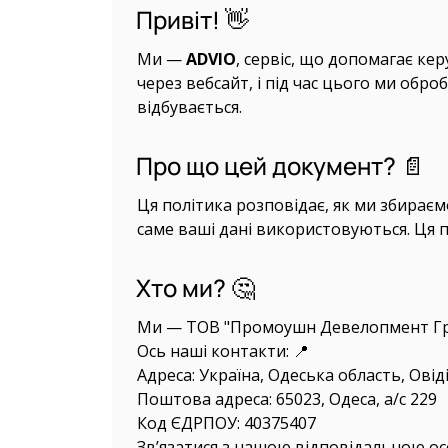
Привіт! 👋
Ми —
ADVIO
, сервіс, що допомагає к
через вебсайт, і під час цього ми обр
відбувається.
Про що цей документ? 📄
Ця політика розповідає, як ми збираєм
саме ваші дані використовуються. Ця 
Хто ми? 🤔
Ми — ТОВ "Промоушн Девелопмент Гр
Ось наші контакти: 📍
Адреса: Україна, Одеська область, Овід
Поштова адреса: 65023, Одеса, а/с 229
Код ЄДРПОУ: 40375407
Зв’язатися з нашою
відповідальною о