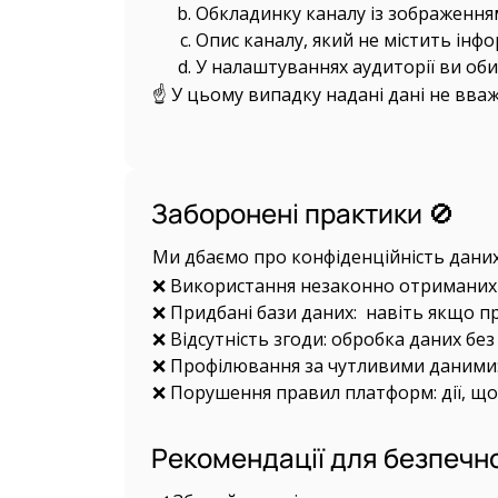
Обкладинку каналу із зображення
Опис каналу, який не містить інфо
У налаштуваннях аудиторії ви оби
☝️ У цьому випадку надані дані не вв
Заборонені практики 🚫
Ми дбаємо про конфіденційність даних
❌ Використання незаконно отриманих д
❌ Придбані бази даних: навіть якщо пр
❌ Відсутність згоди: обробка даних без 
❌ Профілювання за чутливими даними: н
❌ Порушення правил платформ: дії, що
Рекомендації для безпечн