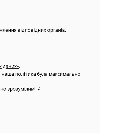
лення відповідних органів.
х даних»
.
б наша політика була максимально
но зрозумілим! 💡