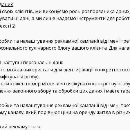
даних
ні своїх клієнтів, ми виконуємо роль розпорядника даних
вувати ці дані, а ми лише надаємо інструменти для робо
ксті 2:
робки та налаштування рекламної кампанії від імені тр
рсонального кулінарного блогу вашого клієнта. Для нал
 наступні персональні дані:
ого можна використати для ідентифікації конкретної осо
ифікувати особу),
льки кожен номер може ідентифікувати конкретну особу
чення законного збору та обробки цих даних і маєте гара
робки та налаштування рекламної кампанії від імені тр
аму каналу, який порівнює ціни на оренду житла в різних
кий рекламується;