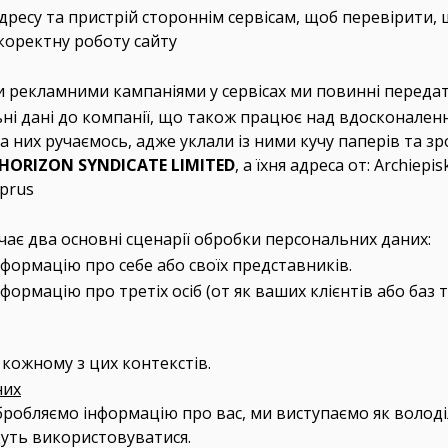
ресу та пристрій стороннім сервісам, щоб перевірити, 
 коректну роботу сайту
 рекламними кампаніями у сервісах ми повинні передати
ьні дані до компанії, що також працює над вдосконале
а них ручаємось, адже уклали із ними кучу паперів та зр
L HORIZON SYNDICATE LIMITED
, а їхня адреса от: Archiepis
yprus
ає два основні сценарії обробки персональних даних:
формацію про себе або своїх представників.
формацію про третіх осіб (от як ваших клієнтів або баз 
 кожному з цих контекстів.
них
обробляємо інформацію про вас, ми виступаємо як волод
удуть використовуватися.